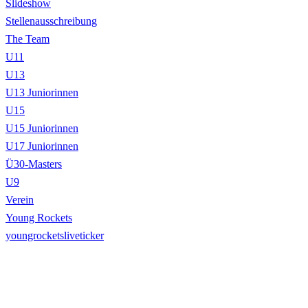
Slideshow
Stellenausschreibung
The Team
U11
U13
U13 Juniorinnen
U15
U15 Juniorinnen
U17 Juniorinnen
Ü30-Masters
U9
Verein
Young Rockets
youngrocketsliveticker