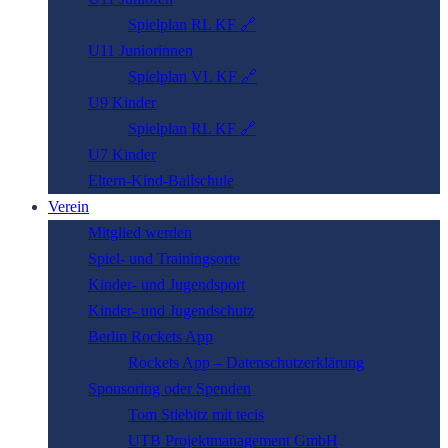
Spielplan RL KF 🔗
U11 Juniorinnen
Spielplan VL KF 🔗
U9 Kinder
Spielplan RL KF 🔗
U7 Kinder
Eltern-­Kind-­Ball­schule
Verein
Mitglied werden
Spiel- und Trainingsorte
Kinder- und Jugendsport
Kinder- und Jugend­schutz
Berlin Rockets App
Rockets App – Datenschutzerklärung
Sponsor­ing oder Spenden
Tom Stiebitz mit tecis
UTB Projektmanagement GmbH