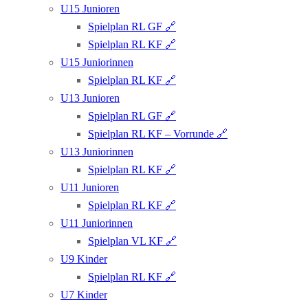
U15 Junioren
Spielplan RL GF 🔗
Spielplan RL KF 🔗
U15 Junio­rin­­nen
Spielplan RL KF 🔗
U13 Junioren
Spielplan RL GF 🔗
Spielplan RL KF – Vorrunde 🔗
U13 Junio­rin­­nen
Spielplan RL KF 🔗
U11 Junioren
Spielplan RL KF 🔗
U11 Juniorinnen
Spielplan VL KF 🔗
U9 Kinder
Spielplan RL KF 🔗
U7 Kinder