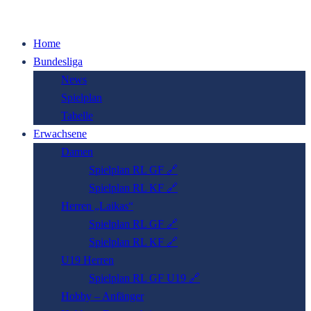
Home
Bundesliga
News
Spielplan
Tabelle
Erwachsene
Damen
Spielplan RL GF 🔗
Spielplan RL KF 🔗
Herren „Laikas“
Spielplan RL GF 🔗
Spielplan RL KF 🔗
U19 Herren
Spielplan RL GF U19 🔗
Hobby – Anfänger