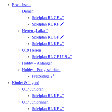
Erwachsene
Damen
Spielplan RL GF 🔗
Spielplan RL KF 🔗
Herren „Laikas“
Spielplan RL GF 🔗
Spielplan RL KF 🔗
U19 Herren
Spielplan RL GF U19 🔗
Hobby – Anfänger
Hobby – Fortgeschritten
Freizeitliga 🔗
Kinder & Jugend
U17 Junioren
Spielplan RL KF 🔗
U17 Junio­rin­­nen
Spielplan RL KF 🔗