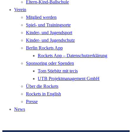
Eltern-­Kind-­Ball­schule
Verein
Mitglied werden
Spiel- und Trainingsorte
Kinder- und Jugendsport
Kinder- und Jugend­schutz
Berlin Rockets App
Rockets App – Datenschutzerklärung
Sponsor­ing oder Spenden
Tom Stiebitz mit tecis
UTB Projektmanagement GmbH
Über die Rockets
Rockets in English
Presse
News