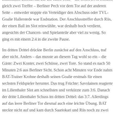
gleich zwei Treffer – Berliner Pech vor dem Tor auf der anderen
Seite – entweder stoppte ein Verteidiger den Abschuss oder TVL-
Goalie Hallerstede war Endstation. Der Anschlusstreffer durch Riis,
der einen Ball im Slot reinwühlte, war deshalb hoch verdient,
angesichts der Chancen- und Spielanteile aber viel zu wenig. So
ging es mit einem 2:4 in die zweite Pause.
Im dritten Drittel drückte Berlin zunächst auf den Anschluss, traf
aber nicht. Anders – das musste an diesem Tag wohl so ein – die
Gäste: Zwei Konter, zwei Schüsse, zwei Tore. So stand es nach 50
Minuten 2:6 aus Berliner Sicht. Schon acht Minuten vor Ende nahm
BAT-Trainer Krohne deshalb seinen Goalie erstmals für einen
sechsten Feldspieler herunter. Das trug Früchte: Savolainen reagierte
im Lilienthaler Slot am schnellsten und verkürzte zum 3:6. Danach
der dritte Lilienthaler Schuss im dritten Drittel: das 3:7. Allerdings
auf das leere Berliner Tor diesmal auch eine leichte Übung. BAT
steckte nicht auf und kam durch Saariokari und Riis noch zu zwei