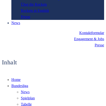
Über die Rockets
Rockets in English
Presse
News
Kontaktformular
Engagement & Jobs
Presse
Inhalt
Home
Bundesliga
News
Spielplan
Tabelle