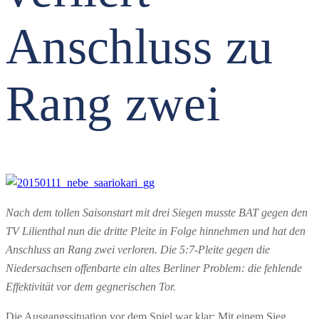
Anschluss zu
Rang zwei
Nach dem tollen Saisonstart mit drei Siegen musste BAT gegen den
TV Lilienthal nun die dritte Pleite in Folge hinnehmen und hat den
Anschluss an Rang zwei verloren. Die 5:7-Pleite gegen die
Niedersachsen offenbarte ein altes Berliner Problem: die fehlende
Effektivität vor dem gegnerischen Tor.
Die Ausgangssituation vor dem Spiel war klar: Mit einem Sieg