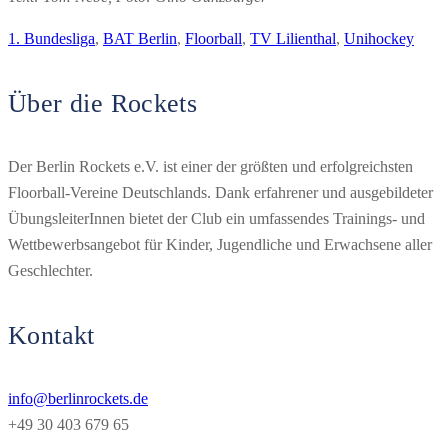
1. Bundesliga
,
BAT Berlin
,
Floorball
,
TV Lilienthal
,
Unihockey
Über die Rockets
Der Berlin Rockets e.V. ist einer der größten und erfolgreichsten
Floorball-Vereine Deutschlands. Dank erfahrener und ausgebildeter
ÜbungsleiterInnen bietet der Club ein umfassendes Trainings- und
Wettbewerbsangebot für Kinder, Jugendliche und Erwachsene aller
Geschlechter.
Kontakt
info@berlinrockets.de
+49 30 403 679 65