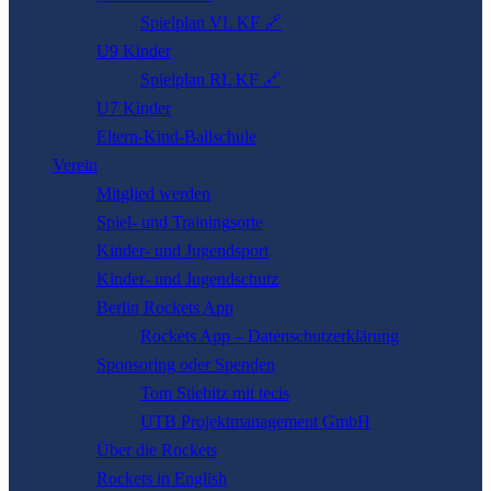
Spielplan VL KF 🔗
U9 Kinder
Spielplan RL KF 🔗
U7 Kinder
Eltern-­Kind-­Ball­schule
Verein
Mitglied werden
Spiel- und Trainingsorte
Kinder- und Jugendsport
Kinder- und Jugend­schutz
Berlin Rockets App
Rockets App – Datenschutzerklärung
Sponsor­ing oder Spenden
Tom Stiebitz mit tecis
UTB Projektmanagement GmbH
Über die Rockets
Rockets in English