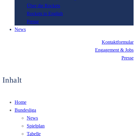
Über die Rockets
Rockets in English
Presse
News
Kontaktformular
Engagement & Jobs
Presse
Inhalt
Home
Bundesliga
News
Spielplan
Tabelle