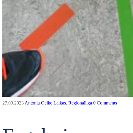
27.09.2023
Antonia Oelke
Laikas
,
Regionalliga
0 Comments