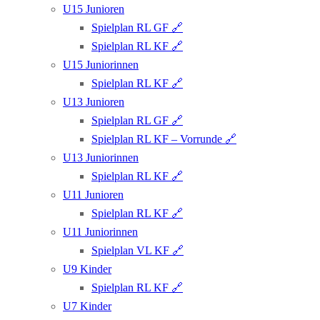
U15 Junioren
Spielplan RL GF 🔗
Spielplan RL KF 🔗
U15 Junio­rin­­nen
Spielplan RL KF 🔗
U13 Junioren
Spielplan RL GF 🔗
Spielplan RL KF – Vorrunde 🔗
U13 Junio­rin­­nen
Spielplan RL KF 🔗
U11 Junioren
Spielplan RL KF 🔗
U11 Juniorinnen
Spielplan VL KF 🔗
U9 Kinder
Spielplan RL KF 🔗
U7 Kinder