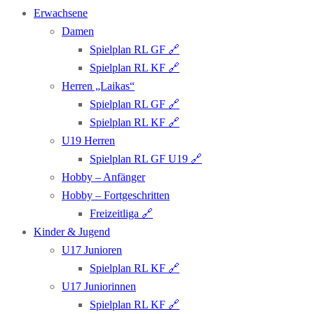
Erwachsene
Damen
Spielplan RL GF 🔗
Spielplan RL KF 🔗
Herren „Laikas“
Spielplan RL GF 🔗
Spielplan RL KF 🔗
U19 Herren
Spielplan RL GF U19 🔗
Hobby – Anfänger
Hobby – Fortgeschritten
Freizeitliga 🔗
Kinder & Jugend
U17 Junioren
Spielplan RL KF 🔗
U17 Junio­rin­­nen
Spielplan RL KF 🔗