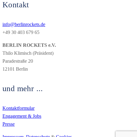
Kontakt
info@berlinrockets.de
+49 30 403 679 65
BERLIN ROCKETS e.V.
Thilo Klimisch (Präsident)
Paradestraße 20
12101 Berlin
und mehr ...
Kontaktformular
Engagement & Jobs
Presse
Impressum
,
Datenschutz
&
Cookies