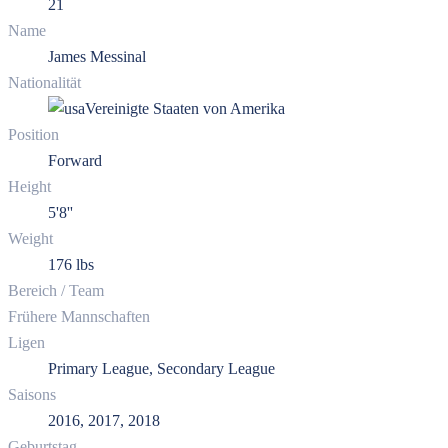
21
Name
James Messinal
Nationalität
Vereinigte Staaten von Amerika
Position
Forward
Height
5'8''
Weight
176 lbs
Bereich / Team
Frühere Mannschaften
Ligen
Primary League, Secondary League
Saisons
2016, 2017, 2018
Geburtstag