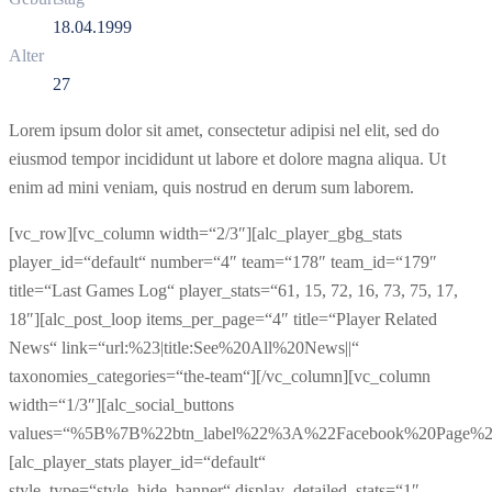
18.04.1999
Alter
27
Lorem ipsum dolor sit amet, consectetur adipisi nel elit, sed do
eiusmod tempor incididunt ut labore et dolore magna aliqua. Ut
enim ad mini veniam, quis nostrud en derum sum laborem.
[vc_row][vc_column width=“2/3″][alc_player_gbg_stats
player_id=“default“ number=“4″ team=“178″ team_id=“179″
title=“Last Games Log“ player_stats=“61, 15, 72, 16, 73, 75, 17,
18″][alc_post_loop items_per_page=“4″ title=“Player Related
News“ link=“url:%23|title:See%20All%20News||“
taxonomies_categories=“the-team“][/vc_column][vc_column
width=“1/3″][alc_social_buttons
values=“%5B%7B%22btn_label%22%3A%22Facebook%20Page%
[alc_player_stats player_id=“default“
style_type=“style_hide_banner“ display_detailed_stats=“1″