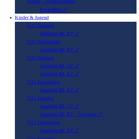
Hobby – Fortgeschritten
Freizeitliga 🔗
Kinder & Jugend
U17 Junioren
Spielplan RL KF 🔗
U17 Junio­rin­­nen
Spielplan RL KF 🔗
U15 Junioren
Spielplan RL GF 🔗
Spielplan RL KF 🔗
U15 Junio­rin­­nen
Spielplan RL KF 🔗
U13 Junioren
Spielplan RL GF 🔗
Spielplan RL KF – Vorrunde 🔗
U13 Junio­rin­­nen
Spielplan RL KF 🔗
U11 Junioren