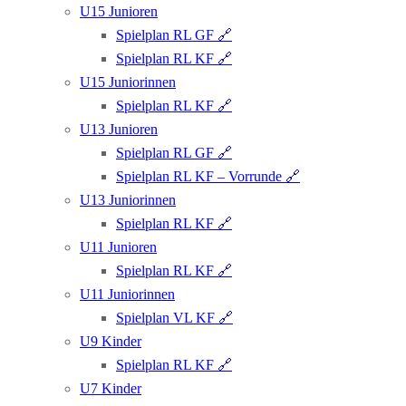
U15 Junioren
Spielplan RL GF 🔗
Spielplan RL KF 🔗
U15 Junio­rin­­nen
Spielplan RL KF 🔗
U13 Junioren
Spielplan RL GF 🔗
Spielplan RL KF – Vorrunde 🔗
U13 Junio­rin­­nen
Spielplan RL KF 🔗
U11 Junioren
Spielplan RL KF 🔗
U11 Juniorinnen
Spielplan VL KF 🔗
U9 Kinder
Spielplan RL KF 🔗
U7 Kinder