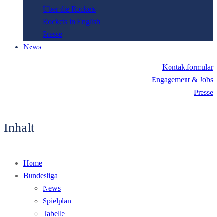
Über die Rockets
Rockets in English
Presse
News
Kontaktformular
Engagement & Jobs
Presse
Inhalt
Home
Bundesliga
News
Spielplan
Tabelle