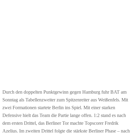
Durch den doppelten Punktgewinn gegen Hamburg fuhr BAT am
Sonntag als Tabellenzweiter zum Spitzenreiter aus Weißenfels. Mit
zwei Formationen startete Berlin ins Spiel. Mit einer starken
Defensive hielt das Team die Partie lange offen. 1:2 stand es nach
dem ersten Drittel, das Berliner Tor machte Topscorer Fredrik
Azelius. Im zweiten Drittel folgte die stärkste Berliner Phase – nach