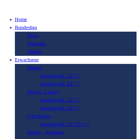
Home
Bundesliga
News
Spielplan
Tabelle
Erwachsene
Damen
Spielplan RL GF 🔗
Spielplan RL KF 🔗
Herren „Laikas“
Spielplan RL GF 🔗
Spielplan RL KF 🔗
U19 Herren
Spielplan RL GF U19 🔗
Hobby – Anfänger