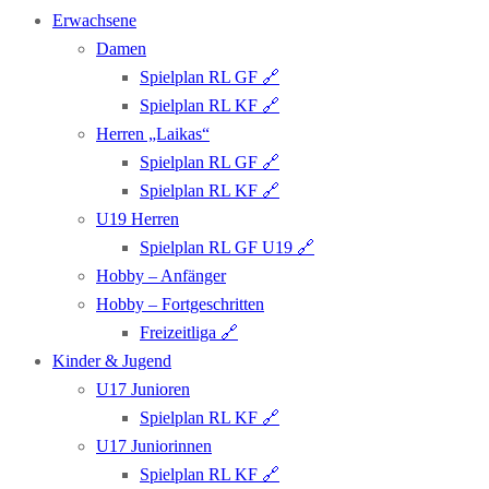
Erwachsene
Damen
Spielplan RL GF 🔗
Spielplan RL KF 🔗
Herren „Laikas“
Spielplan RL GF 🔗
Spielplan RL KF 🔗
U19 Herren
Spielplan RL GF U19 🔗
Hobby – Anfänger
Hobby – Fortgeschritten
Freizeitliga 🔗
Kinder & Jugend
U17 Junioren
Spielplan RL KF 🔗
U17 Junio­rin­­nen
Spielplan RL KF 🔗