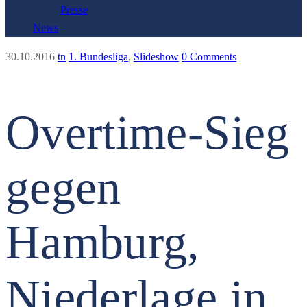
Presse
News
30.10.2016
tn
1. Bundesliga
,
Slideshow
0 Comments
Overtime-Sieg
gegen
Hamburg,
Niederlage in