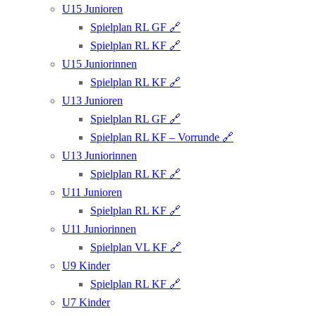
U15 Junioren
Spielplan RL GF 🔗
Spielplan RL KF 🔗
U15 Junio­rin­­nen
Spielplan RL KF 🔗
U13 Junioren
Spielplan RL GF 🔗
Spielplan RL KF – Vorrunde 🔗
U13 Junio­rin­­nen
Spielplan RL KF 🔗
U11 Junioren
Spielplan RL KF 🔗
U11 Juniorinnen
Spielplan VL KF 🔗
U9 Kinder
Spielplan RL KF 🔗
U7 Kinder