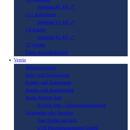
Spielplan RL KF 🔗
U11 Juniorinnen
Spielplan VL KF 🔗
U9 Kinder
Spielplan RL KF 🔗
U7 Kinder
Eltern-­Kind-­Ball­schule
Verein
Mitglied werden
Spiel- und Trainingsorte
Kinder- und Jugendsport
Kinder- und Jugend­schutz
Berlin Rockets App
Rockets App – Datenschutzerklärung
Sponsor­ing oder Spenden
Tom Stiebitz mit tecis
UTB Projektmanagement GmbH