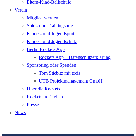
Eltern-­Kind-­Ball­schule
Verein
Mitglied werden
Spiel- und Trainingsorte
Kinder- und Jugendsport
Kinder- und Jugend­schutz
Berlin Rockets App
Rockets App – Datenschutzerklärung
Sponsor­ing oder Spenden
Tom Stiebitz mit tecis
UTB Projektmanagement GmbH
Über die Rockets
Rockets in English
Presse
News