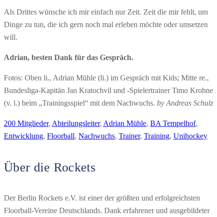
Als Drittes wünsche ich mir einfach nur Zeit. Zeit die mir fehlt, um
Dinge zu tun, die ich gern noch mal erleben möchte oder umsetzen
will.
Adrian, besten Dank für das Gespräch.
Fotos: Oben li., Adrian Mühle (li.) im Gespräch mit Kids; Mitte re.,
Bundesliga-Kapitän Jan Kratochvil und -Spielertrainer Timo Krohne
(v. l.) beim „Trainingsspiel“ mit dem Nachwuchs.
by Andreas Schulz
200 Mitglieder
,
Abteilungsleiter
,
Adrian Mühle
,
BA Tempelhof
,
Entwicklung
,
Floorball
,
Nachwuchs
,
Trainer
,
Training
,
Unihockey
Über die Rockets
Der Berlin Rockets e.V. ist einer der größten und erfolgreichsten
Floorball-Vereine Deutschlands. Dank erfahrener und ausgebildeter