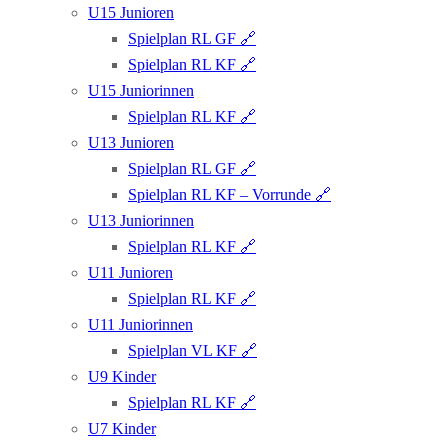
U15 Junioren
Spielplan RL GF 🔗
Spielplan RL KF 🔗
U15 Junio­rin­­nen
Spielplan RL KF 🔗
U13 Junioren
Spielplan RL GF 🔗
Spielplan RL KF – Vorrunde 🔗
U13 Junio­rin­­nen
Spielplan RL KF 🔗
U11 Junioren
Spielplan RL KF 🔗
U11 Juniorinnen
Spielplan VL KF 🔗
U9 Kinder
Spielplan RL KF 🔗
U7 Kinder