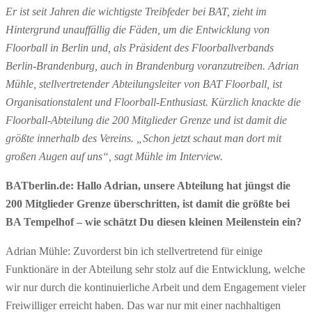
Er ist seit Jahren die wichtigste Treibfeder bei BAT, zieht im
Hintergrund unauffällig die Fäden, um die Entwicklung von
Floorball in Berlin und, als Präsident des Floorballverbands
Berlin-Brandenburg, auch in Brandenburg voranzutreiben. Adrian
Mühle, stellvertretender Abteilungsleiter von BAT Floorball, ist
Organisationstalent und Floorball-Enthusiast. Kürzlich knackte die
Floorball-Abteilung die 200 Mitglieder Grenze und ist damit die
größte innerhalb des Vereins. „Schon jetzt schaut man dort mit
großen Augen auf uns“, sagt Mühle im Interview.
BATberlin.de: Hallo Adrian, unsere Abteilung hat jüngst die
200 Mitglieder Grenze überschritten, ist damit die größte bei
BA Tempelhof – wie schätzt Du diesen kleinen Meilenstein ein?
Adrian Mühle: Zuvorderst bin ich stellvertretend für einige
Funktionäre in der Abteilung sehr stolz auf die Entwicklung, welche
wir nur durch die kontinuierliche Arbeit und dem Engagement vieler
Freiwilliger erreicht haben. Das war nur mit einer nachhaltigen