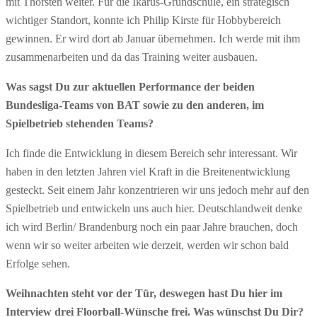
mit Thorsten weiter. Für die Ikarus-Grundschule, ein strategisch
wichtiger Standort, konnte ich Philip Kirste für Hobbybereich
gewinnen. Er wird dort ab Januar übernehmen. Ich werde mit ihm
zusammenarbeiten und da das Training weiter ausbauen.
Was sagst Du zur aktuellen Performance der beiden
Bundesliga-Teams von BAT sowie zu den anderen, im
Spielbetrieb stehenden Teams?
Ich finde die Entwicklung in diesem Bereich sehr interessant. Wir
haben in den letzten Jahren viel Kraft in die Breitenentwicklung
gesteckt. Seit einem Jahr konzentrieren wir uns jedoch mehr auf den
Spielbetrieb und entwickeln uns auch hier. Deutschlandweit denke
ich wird Berlin/ Brandenburg noch ein paar Jahre brauchen, doch
wenn wir so weiter arbeiten wie derzeit, werden wir schon bald
Erfolge sehen.
Weihnachten steht vor der Tür, deswegen hast Du hier im
Interview drei Floorball-Wünsche frei. Was wünschst Du Dir?