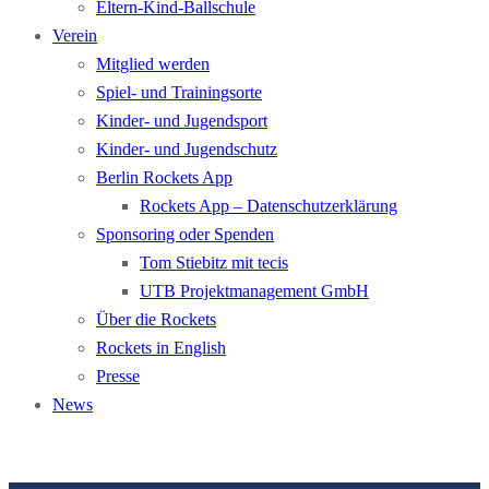
Eltern-­Kind-­Ball­schule
Verein
Mitglied werden
Spiel- und Trainingsorte
Kinder- und Jugendsport
Kinder- und Jugend­schutz
Berlin Rockets App
Rockets App – Datenschutzerklärung
Sponsor­ing oder Spenden
Tom Stiebitz mit tecis
UTB Projektmanagement GmbH
Über die Rockets
Rockets in English
Presse
News