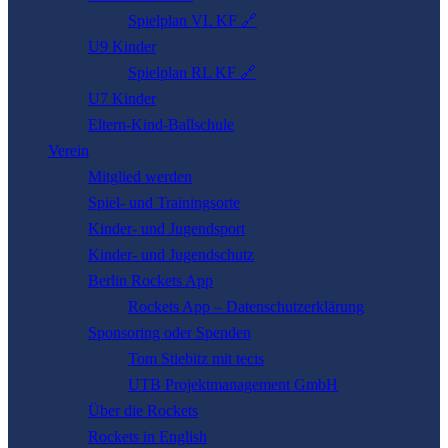
Spielplan VL KF 🔗
U9 Kinder
Spielplan RL KF 🔗
U7 Kinder
Eltern-­Kind-­Ball­schule
Verein
Mitglied werden
Spiel- und Trainingsorte
Kinder- und Jugendsport
Kinder- und Jugend­schutz
Berlin Rockets App
Rockets App – Datenschutzerklärung
Sponsor­ing oder Spenden
Tom Stiebitz mit tecis
UTB Projektmanagement GmbH
Über die Rockets
Rockets in English