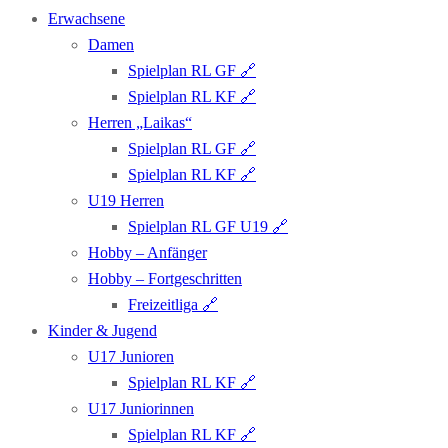
Erwachsene
Damen
Spielplan RL GF 🔗
Spielplan RL KF 🔗
Herren „Laikas“
Spielplan RL GF 🔗
Spielplan RL KF 🔗
U19 Herren
Spielplan RL GF U19 🔗
Hobby – Anfänger
Hobby – Fortgeschritten
Freizeitliga 🔗
Kinder & Jugend
U17 Junioren
Spielplan RL KF 🔗
U17 Junio­rin­­nen
Spielplan RL KF 🔗