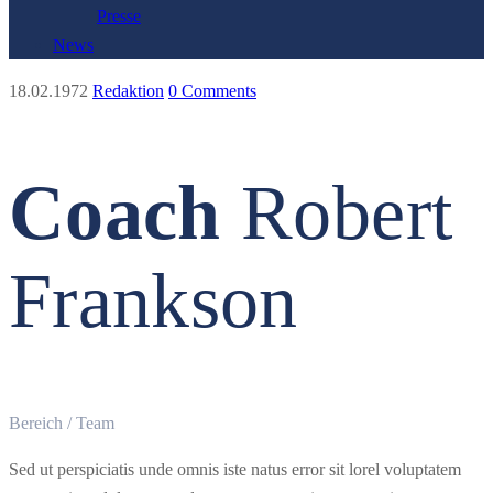
Presse
News
18.02.1972
Redaktion
0 Comments
Coach
Robert
Frankson
Bereich / Team
Sed ut perspiciatis unde omnis iste natus error sit lorel voluptatem