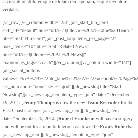
accusantium doloremque de totam rem aperiam, eaque inventore
veritatis.
[vc_row][vc_column width=“2/3″][alc_staff_bio_card
staff_id=“default“ link=“url:%23|title:Go%20to%20the%20Team||“
title=“Staff Bio Card“][alc_post_loop items_per_page=“2″
max_items=“10″ title=“Staff Related News“
link=“url:%23|title:See%20All%20News||“
taxonomies_tags=“coach“][/vc_column][vc_column width=“1/3″]
[alc_social_buttons
values=“%5B%7B%22btn_label%22%3A%22Facebook%20Page%
css_animation=“none“ style=“grid“][alc_newslog title=“Staff
Newslog“][alc_newslog_item item_type=“join“ date=“December
19, 2015″]
Jenny Thomps
is now the new
Team Recruiter
for the
East Coast Colleges.[/alc_newslog_item][alc_newslog_item
date=“September 26, 2014″]
Robert Frankson
will have a surgery
and will be out for a month. Interim coach will be
Frank Roberts
.
[/alc_newslog_item][alc_newslog_item item_type=“join“