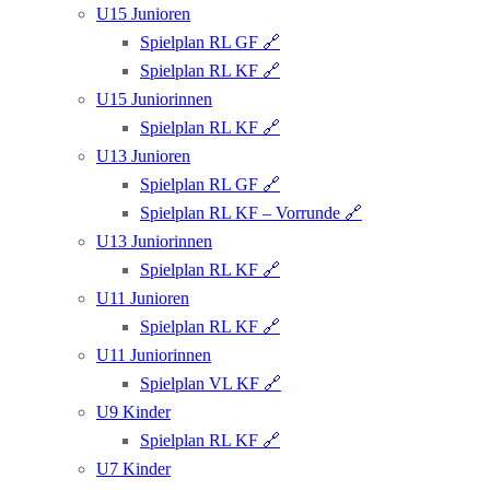
U15 Junioren
Spielplan RL GF 🔗
Spielplan RL KF 🔗
U15 Junio­rin­­nen
Spielplan RL KF 🔗
U13 Junioren
Spielplan RL GF 🔗
Spielplan RL KF – Vorrunde 🔗
U13 Junio­rin­­nen
Spielplan RL KF 🔗
U11 Junioren
Spielplan RL KF 🔗
U11 Juniorinnen
Spielplan VL KF 🔗
U9 Kinder
Spielplan RL KF 🔗
U7 Kinder