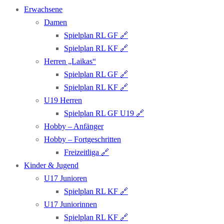
Erwachsene
Damen
Spielplan RL GF 🔗
Spielplan RL KF 🔗
Herren „Laikas“
Spielplan RL GF 🔗
Spielplan RL KF 🔗
U19 Herren
Spielplan RL GF U19 🔗
Hobby – Anfänger
Hobby – Fortgeschritten
Freizeitliga 🔗
Kinder & Jugend
U17 Junioren
Spielplan RL KF 🔗
U17 Junio­rin­­nen
Spielplan RL KF 🔗