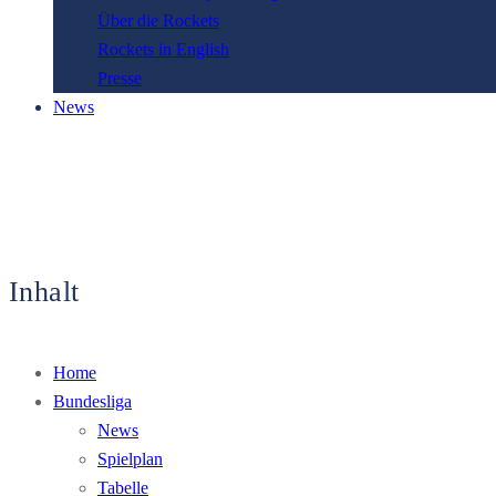
Über die Rockets
Rockets in English
Presse
News
Inhalt
Home
Bundesliga
News
Spielplan
Tabelle