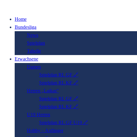
Home
Bundesliga
News
Spielplan
Tabelle
Erwachsene
Damen
Spielplan RL GF 🔗
Spielplan RL KF 🔗
Herren „Laikas“
Spielplan RL GF 🔗
Spielplan RL KF 🔗
U19 Herren
Spielplan RL GF U19 🔗
Hobby – Anfänger