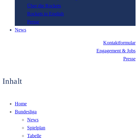
Über die Rockets
Rockets in English
Presse
News
Kontaktformular
Engagement & Jobs
Presse
Inhalt
Home
Bundesliga
News
Spielplan
Tabelle