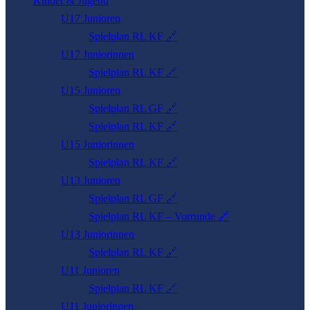
Kinder & Jugend
U17 Junioren
Spielplan RL KF 🔗
U17 Junio­rin­­nen
Spielplan RL KF 🔗
U15 Junioren
Spielplan RL GF 🔗
Spielplan RL KF 🔗
U15 Junio­rin­­nen
Spielplan RL KF 🔗
U13 Junioren
Spielplan RL GF 🔗
Spielplan RL KF – Vorrunde 🔗
U13 Junio­rin­­nen
Spielplan RL KF 🔗
U11 Junioren
Spielplan RL KF 🔗
U11 Juniorinnen