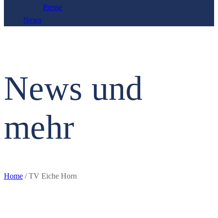
Presse
News
News und
mehr
Home
/
TV Eiche Horn