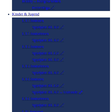
Hobby – Fortgeschritten
Freizeitliga 🔗
Kinder & Jugend
U17 Junioren
Spielplan RL KF 🔗
U17 Junio­rin­­nen
Spielplan RL KF 🔗
U15 Junioren
Spielplan RL GF 🔗
Spielplan RL KF 🔗
U15 Junio­rin­­nen
Spielplan RL KF 🔗
U13 Junioren
Spielplan RL GF 🔗
Spielplan RL KF – Vorrunde 🔗
U13 Junio­rin­­nen
Spielplan RL KF 🔗
U11 Junioren