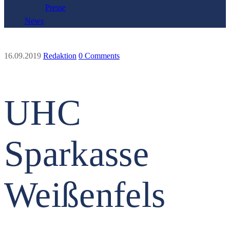
Presse
News
16.09.2019
Redaktion
0 Comments
UHC
Sparkasse
Weißenfels