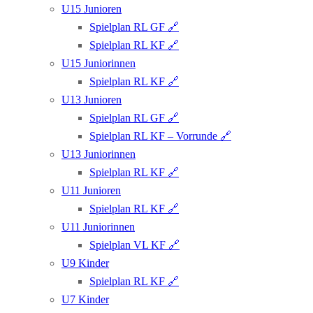
U15 Junioren
Spielplan RL GF 🔗
Spielplan RL KF 🔗
U15 Junio­rin­­nen
Spielplan RL KF 🔗
U13 Junioren
Spielplan RL GF 🔗
Spielplan RL KF – Vorrunde 🔗
U13 Junio­rin­­nen
Spielplan RL KF 🔗
U11 Junioren
Spielplan RL KF 🔗
U11 Juniorinnen
Spielplan VL KF 🔗
U9 Kinder
Spielplan RL KF 🔗
U7 Kinder