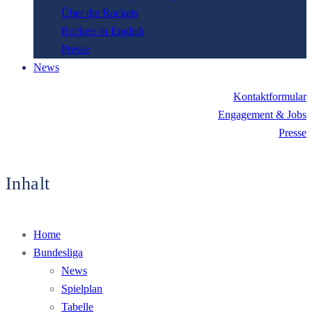
Über die Rockets
Rockets in English
Presse
News
Kontaktformular
Engagement & Jobs
Presse
Inhalt
Home
Bundesliga
News
Spielplan
Tabelle