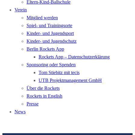
Eltern-­Kind-­Ball­schule
Verein
Mitglied werden
Spiel- und Trainingsorte
Kinder- und Jugendsport
Kinder- und Jugend­schutz
Berlin Rockets App
Rockets App – Datenschutzerklärung
Sponsor­ing oder Spenden
Tom Stiebitz mit tecis
UTB Projektmanagement GmbH
Über die Rockets
Rockets in English
Presse
News