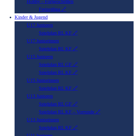
Hobby – Fortgeschritten
Freizeitliga 🔗
Kinder & Jugend
U17 Junioren
Spielplan RL KF 🔗
U17 Junio­rin­­nen
Spielplan RL KF 🔗
U15 Junioren
Spielplan RL GF 🔗
Spielplan RL KF 🔗
U15 Junio­rin­­nen
Spielplan RL KF 🔗
U13 Junioren
Spielplan RL GF 🔗
Spielplan RL KF – Vorrunde 🔗
U13 Junio­rin­­nen
Spielplan RL KF 🔗
U11 Junioren