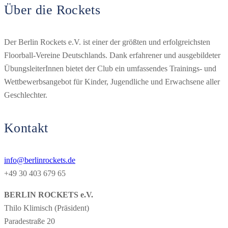
Über die Rockets
Der Berlin Rockets e.V. ist einer der größten und erfolgreichsten
Floorball-Vereine Deutschlands. Dank erfahrener und ausgebildeter
ÜbungsleiterInnen bietet der Club ein umfassendes Trainings- und
Wettbewerbsangebot für Kinder, Jugendliche und Erwachsene aller
Geschlechter.
Kontakt
info@berlinrockets.de
+49 30 403 679 65
BERLIN ROCKETS e.V.
Thilo Klimisch (Präsident)
Paradestraße 20