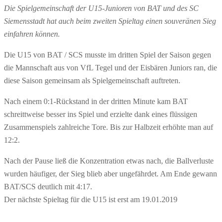
Die Spielgemeinschaft der U15-Junioren von BAT und des SC
Siemensstadt hat auch beim zweiten Spieltag einen souveränen Sieg
einfahren können.
Die U15 von BAT / SCS musste im dritten Spiel der Saison gegen
die Mannschaft aus von VfL Tegel und der Eisbären Juniors ran, die
diese Saison gemeinsam als Spielgemeinschaft auftreten.
Nach einem 0:1-Rückstand in der dritten Minute kam BAT
schreittweise besser ins Spiel und erzielte dank eines flüssigen
Zusammenspiels zahlreiche Tore. Bis zur Halbzeit erhöhte man auf
12:2.
Nach der Pause ließ die Konzentration etwas nach, die Ballverluste
wurden häufiger, der Sieg blieb aber ungefährdet. Am Ende gewann
BAT/SCS deutlich mit 4:17.
Der nächste Spieltag für die U15 ist erst am 19.01.2019