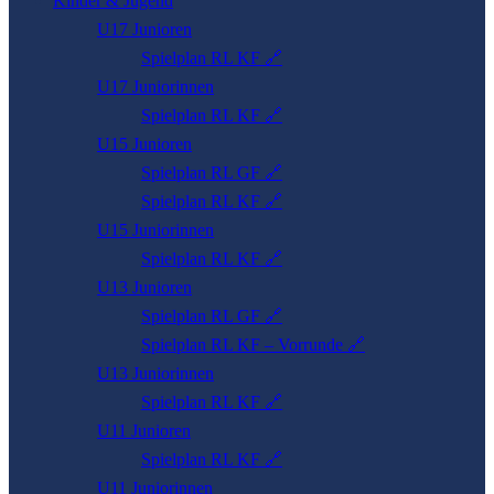
Kinder & Jugend
U17 Junioren
Spielplan RL KF 🔗
U17 Junio­rin­­nen
Spielplan RL KF 🔗
U15 Junioren
Spielplan RL GF 🔗
Spielplan RL KF 🔗
U15 Junio­rin­­nen
Spielplan RL KF 🔗
U13 Junioren
Spielplan RL GF 🔗
Spielplan RL KF – Vorrunde 🔗
U13 Junio­rin­­nen
Spielplan RL KF 🔗
U11 Junioren
Spielplan RL KF 🔗
U11 Juniorinnen