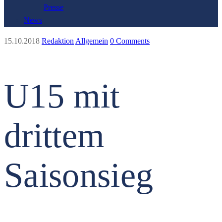
Presse
News
15.10.2018
Redaktion
Allgemein
0 Comments
U15 mit
drittem
Saisonsieg