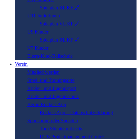
Spielplan RL KF 🔗
U11 Juniorinnen
Spielplan VL KF 🔗
U9 Kinder
Spielplan RL KF 🔗
U7 Kinder
Eltern-­Kind-­Ball­schule
Verein
Mitglied werden
Spiel- und Trainingsorte
Kinder- und Jugendsport
Kinder- und Jugend­schutz
Berlin Rockets App
Rockets App – Datenschutzerklärung
Sponsor­ing oder Spenden
Tom Stiebitz mit tecis
UTB Projektmanagement GmbH