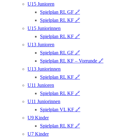
U15 Junioren
Spielplan RL GF 🔗
Spielplan RL KF 🔗
U15 Junio­rin­­nen
Spielplan RL KF 🔗
U13 Junioren
Spielplan RL GF 🔗
Spielplan RL KF – Vorrunde 🔗
U13 Junio­rin­­nen
Spielplan RL KF 🔗
U11 Junioren
Spielplan RL KF 🔗
U11 Juniorinnen
Spielplan VL KF 🔗
U9 Kinder
Spielplan RL KF 🔗
U7 Kinder