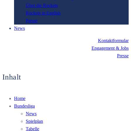
Über die Rockets
Rockets in English
Presse
News
Kontaktformular
Engagement & Jobs
Presse
Inhalt
Home
Bundesliga
News
Spielplan
Tabelle