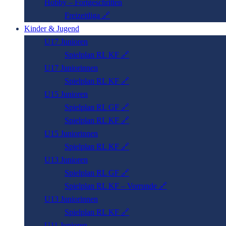
Hobby – Fortgeschritten
Freizeitliga 🔗
Kinder & Jugend
U17 Junioren
Spielplan RL KF 🔗
U17 Junio­rin­­nen
Spielplan RL KF 🔗
U15 Junioren
Spielplan RL GF 🔗
Spielplan RL KF 🔗
U15 Junio­rin­­nen
Spielplan RL KF 🔗
U13 Junioren
Spielplan RL GF 🔗
Spielplan RL KF – Vorrunde 🔗
U13 Junio­rin­­nen
Spielplan RL KF 🔗
U11 Junioren