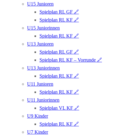
U15 Junioren
Spielplan RL GF 🔗
Spielplan RL KF 🔗
U15 Junio­rin­­nen
Spielplan RL KF 🔗
U13 Junioren
Spielplan RL GF 🔗
Spielplan RL KF – Vorrunde 🔗
U13 Junio­rin­­nen
Spielplan RL KF 🔗
U11 Junioren
Spielplan RL KF 🔗
U11 Juniorinnen
Spielplan VL KF 🔗
U9 Kinder
Spielplan RL KF 🔗
U7 Kinder