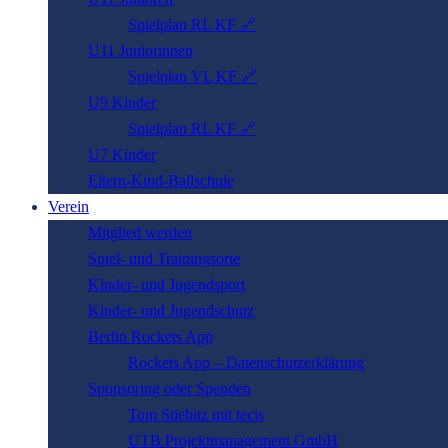
Spielplan RL KF 🔗
U11 Juniorinnen
Spielplan VL KF 🔗
U9 Kinder
Spielplan RL KF 🔗
U7 Kinder
Eltern-­Kind-­Ball­schule
Verein
Mitglied werden
Spiel- und Trainingsorte
Kinder- und Jugendsport
Kinder- und Jugend­schutz
Berlin Rockets App
Rockets App – Datenschutzerklärung
Sponsor­ing oder Spenden
Tom Stiebitz mit tecis
UTB Projektmanagement GmbH