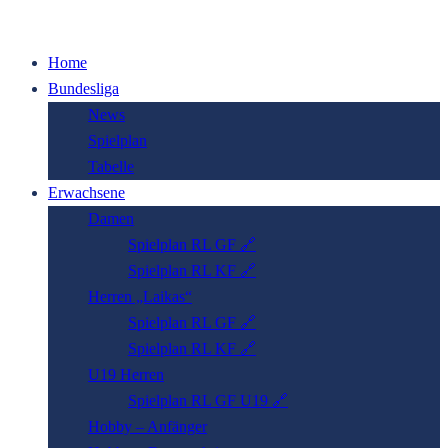
Home
Bundesliga
News
Spielplan
Tabelle
Erwachsene
Damen
Spielplan RL GF 🔗
Spielplan RL KF 🔗
Herren „Laikas“
Spielplan RL GF 🔗
Spielplan RL KF 🔗
U19 Herren
Spielplan RL GF U19 🔗
Hobby – Anfänger