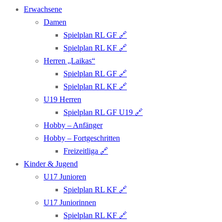
Erwachsene
Damen
Spielplan RL GF 🔗
Spielplan RL KF 🔗
Herren „Laikas“
Spielplan RL GF 🔗
Spielplan RL KF 🔗
U19 Herren
Spielplan RL GF U19 🔗
Hobby – Anfänger
Hobby – Fortgeschritten
Freizeitliga 🔗
Kinder & Jugend
U17 Junioren
Spielplan RL KF 🔗
U17 Junio­rin­­nen
Spielplan RL KF 🔗