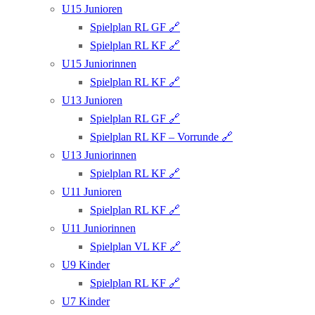
U15 Junioren
Spielplan RL GF 🔗
Spielplan RL KF 🔗
U15 Junio­rin­­nen
Spielplan RL KF 🔗
U13 Junioren
Spielplan RL GF 🔗
Spielplan RL KF – Vorrunde 🔗
U13 Junio­rin­­nen
Spielplan RL KF 🔗
U11 Junioren
Spielplan RL KF 🔗
U11 Juniorinnen
Spielplan VL KF 🔗
U9 Kinder
Spielplan RL KF 🔗
U7 Kinder