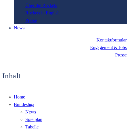
Über die Rockets
Rockets in English
Presse
News
Kontaktformular
Engagement & Jobs
Presse
Inhalt
Home
Bundesliga
News
Spielplan
Tabelle