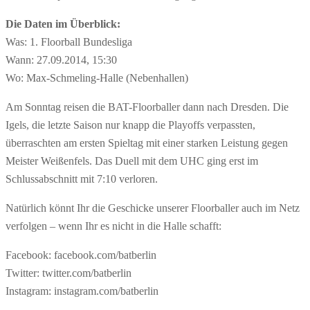
Die Daten im Überblick:
Was: 1. Floorball Bundesliga
Wann: 27.09.2014, 15:30
Wo: Max-Schmeling-Halle (Nebenhallen)
Am Sonntag reisen die BAT-Floorballer dann nach Dresden. Die
Igels, die letzte Saison nur knapp die Playoffs verpassten,
überraschten am ersten Spieltag mit einer starken Leistung gegen
Meister Weißenfels. Das Duell mit dem UHC ging erst im
Schlussabschnitt mit 7:10 verloren.
Natürlich könnt Ihr die Geschicke unserer Floorballer auch im Netz
verfolgen – wenn Ihr es nicht in die Halle schafft:
Facebook: facebook.com/batberlin
Twitter: twitter.com/batberlin
Instagram: instagram.com/batberlin