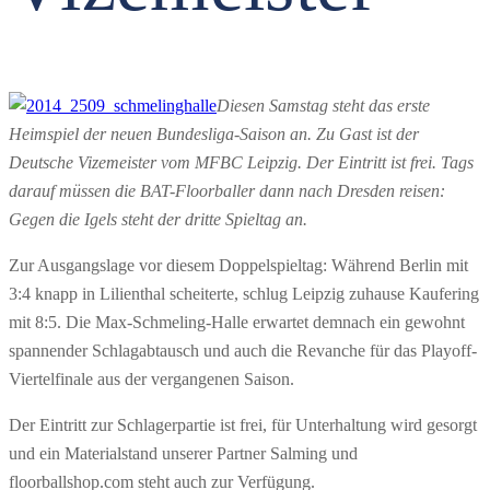
Diesen Samstag steht das erste
Heimspiel der neuen Bundesliga-Saison an. Zu Gast ist der
Deutsche Vizemeister vom MFBC Leipzig. Der Eintritt ist frei. Tags
darauf müssen die BAT-Floorballer dann nach Dresden reisen:
Gegen die Igels steht der dritte Spieltag an.
Zur Ausgangslage vor diesem Doppelspieltag: Während Berlin mit
3:4 knapp in Lilienthal scheiterte, schlug Leipzig zuhause Kaufering
mit 8:5. Die Max-Schmeling-Halle erwartet demnach ein gewohnt
spannender Schlagabtausch und auch die Revanche für das Playoff-
Viertelfinale aus der vergangenen Saison.
Der Eintritt zur Schlagerpartie ist frei, für Unterhaltung wird gesorgt
und ein Materialstand unserer Partner Salming und
floorballshop.com steht auch zur Verfügung.