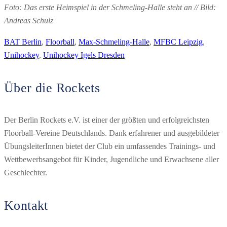
Foto: Das erste Heimspiel in der Schmeling-Halle steht an // Bild:
Andreas Schulz
BAT Berlin
,
Floorball
,
Max-Schmeling-Halle
,
MFBC Leipzig
,
Unihockey
,
Unihockey Igels Dresden
Über die Rockets
Der Berlin Rockets e.V. ist einer der größten und erfolgreichsten
Floorball-Vereine Deutschlands. Dank erfahrener und ausgebildeter
ÜbungsleiterInnen bietet der Club ein umfassendes Trainings- und
Wettbewerbsangebot für Kinder, Jugendliche und Erwachsene aller
Geschlechter.
Kontakt