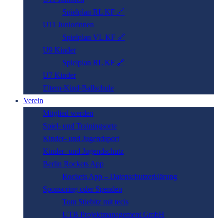
Spielplan RL KF 🔗
U11 Juniorinnen
Spielplan VL KF 🔗
U9 Kinder
Spielplan RL KF 🔗
U7 Kinder
Eltern-­Kind-­Ball­schule
Verein
Mitglied werden
Spiel- und Trainingsorte
Kinder- und Jugendsport
Kinder- und Jugend­schutz
Berlin Rockets App
Rockets App – Datenschutzerklärung
Sponsor­ing oder Spenden
Tom Stiebitz mit tecis
UTB Projektmanagement GmbH