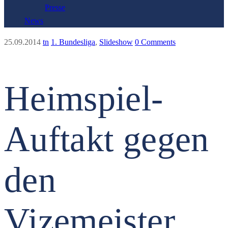
Presse
News
25.09.2014
tn
1. Bundesliga
,
Slideshow
0 Comments
Heimspiel-
Auftakt gegen
den
Vizemeister