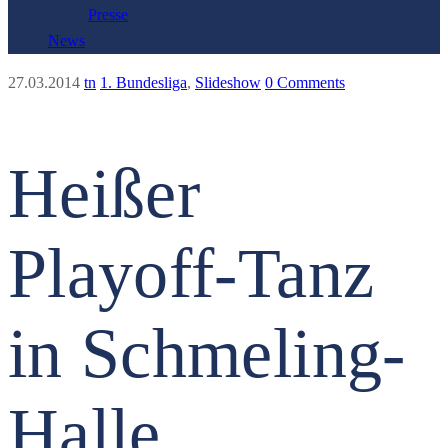
Presse
News
27.03.2014
tn
1. Bundesliga
,
Slideshow
0 Comments
Heißer
Playoff-Tanz
in Schmeling-
Halle