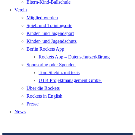
Eltern-­Kind-­Ball­schule
Verein
Mitglied werden
Spiel- und Trainingsorte
Kinder- und Jugendsport
Kinder- und Jugend­schutz
Berlin Rockets App
Rockets App – Datenschutzerklärung
Sponsor­ing oder Spenden
Tom Stiebitz mit tecis
UTB Projektmanagement GmbH
Über die Rockets
Rockets in English
Presse
News