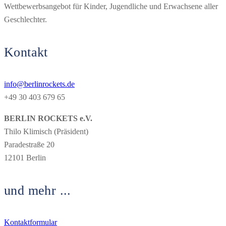
Wettbewerbsangebot für Kinder, Jugendliche und Erwachsene aller
Geschlechter.
Kontakt
info@berlinrockets.de
+49 30 403 679 65
BERLIN ROCKETS e.V.
Thilo Klimisch (Präsident)
Paradestraße 20
12101 Berlin
und mehr ...
Kontaktformular