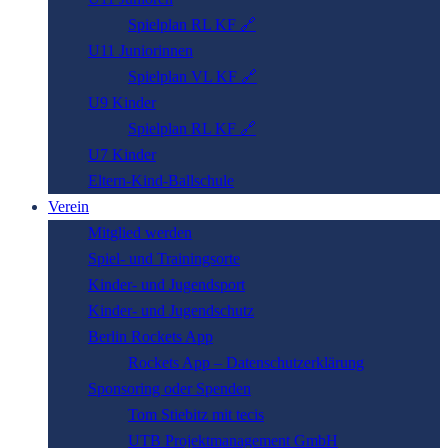
Spielplan RL KF 🔗
U11 Juniorinnen
Spielplan VL KF 🔗
U9 Kinder
Spielplan RL KF 🔗
U7 Kinder
Eltern-­Kind-­Ball­schule
Verein
Mitglied werden
Spiel- und Trainingsorte
Kinder- und Jugendsport
Kinder- und Jugend­schutz
Berlin Rockets App
Rockets App – Datenschutzerklärung
Sponsor­ing oder Spenden
Tom Stiebitz mit tecis
UTB Projektmanagement GmbH