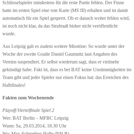
Schlüsselspieler mindestens für die erste Partie fehlen. Der Finne
hatte im ersten Spiel eine rote Karte (MS III) erhalten und ist damit
automatisch für ein Spiel gesperrt. Ob er danach weiter fehlen wird,
ist noch nicht klar, da das Strafmaß bisher nicht veröffentlicht
wurde.
Aus Leipzig gab es zudem weitere Misstöne: So wurde unter der
Woche der zweite Goalie Daniel Gaumnitz laut Angaben des
Vereins suspendiert. Er selbst wiederum sagt, dass er vielmehr
gekündigt habe. Fakt ist, dass es bei BAT keine Unstimmigkeiten im
Team gibt und jeder Spieler nur einen Fokus hat: das Erreichen des
Halbfinales!
Fakten zum Wochenende
Playoff-Viertelfinale Spiel 2
Wer: BAT Berlin – MFBC Leipzig
Wann: Sa, 29.03.2014, 18.30 Uhr
Wo: Max-Schmeling-Halle (NH B)