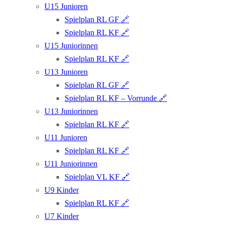
U15 Junioren
Spielplan RL GF 🔗
Spielplan RL KF 🔗
U15 Junio­rin­­nen
Spielplan RL KF 🔗
U13 Junioren
Spielplan RL GF 🔗
Spielplan RL KF – Vorrunde 🔗
U13 Junio­rin­­nen
Spielplan RL KF 🔗
U11 Junioren
Spielplan RL KF 🔗
U11 Juniorinnen
Spielplan VL KF 🔗
U9 Kinder
Spielplan RL KF 🔗
U7 Kinder