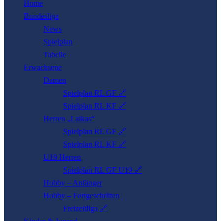
Home
Bundesliga
News
Spielplan
Tabelle
Erwachsene
Damen
Spielplan RL GF 🔗
Spielplan RL KF 🔗
Herren „Laikas“
Spielplan RL GF 🔗
Spielplan RL KF 🔗
U19 Herren
Spielplan RL GF U19 🔗
Hobby – Anfänger
Hobby – Fortgeschritten
Freizeitliga 🔗