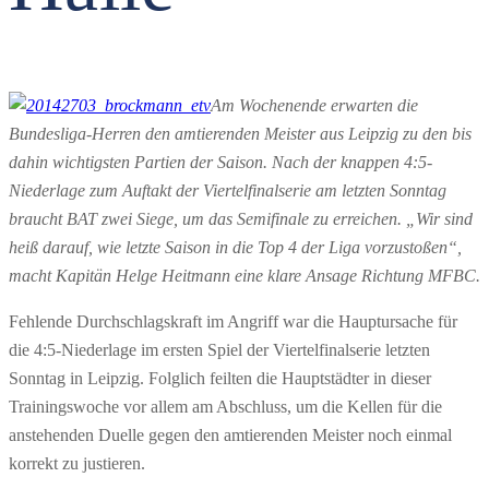
Am Wochenende erwarten die
Bundesliga-Herren den amtierenden Meister aus Leipzig zu den bis
dahin wichtigsten Partien der Saison. Nach der knappen 4:5-
Niederlage zum Auftakt der Viertelfinalserie am letzten Sonntag
braucht BAT zwei Siege, um das Semifinale zu erreichen. „Wir sind
heiß darauf, wie letzte Saison in die Top 4 der Liga vorzustoßen“,
macht Kapitän Helge Heitmann eine klare Ansage Richtung MFBC.
Fehlende Durchschlagskraft im Angriff war die Hauptursache für
die 4:5-Niederlage im ersten Spiel der Viertelfinalserie letzten
Sonntag in Leipzig. Folglich feilten die Hauptstädter in dieser
Trainingswoche vor allem am Abschluss, um die Kellen für die
anstehenden Duelle gegen den amtierenden Meister noch einmal
korrekt zu justieren.