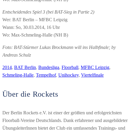
Entscheidendes Spiel 3 (bei BAT-Sieg in Partie 2)
Wer: BAT Berlin – MFBC Leipzig
Wann: So, 30.03.2014, 16 Uhr
Wo: Max-Schmeling-Halle (NH B)
Foto: BAT-Stürmer Lukas Brockmann will ins Halbfinale; by
Andreas Schulz
2014
,
BAT Berlin
,
Bundesliga
,
Floorball
,
MFBC Leipzig
,
Schmeling-Halle
,
Tempelhof
,
Unihockey
,
Viertelfinale
Über die Rockets
Der Berlin Rockets e.V. ist einer der größten und erfolgreichsten
Floorball-Vereine Deutschlands. Dank erfahrener und ausgebildeter
ÜbungsleiterInnen bietet der Club ein umfassendes Trainings- und