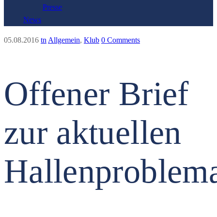
Presse
News
05.08.2016
tn
Allgemein
,
Klub
0 Comments
Offener Brief
zur aktuellen
Hallenproblema