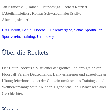
Jan Kratochvil (Trainer 1. Bundesliga), Robert Retzlaff
(Abteilungsleiter) , Roman Schwaibelmaier (Stellv.
Abteilungsleiter)“
BAT Berlin
,
Berlin
,
Floorball
,
Hallenvergabe
,
Senat
,
Sporthallen
,
Sportverein
,
Training
,
Unihockey
Über die Rockets
Der Berlin Rockets e.V. ist einer der größten und erfolgreichsten
Floorball-Vereine Deutschlands. Dank erfahrener und ausgebildeter
ÜbungsleiterInnen bietet der Club ein umfassendes Trainings- und
Wettbewerbsangebot für Kinder, Jugendliche und Erwachsene aller
Geschlechter.
Kontakt