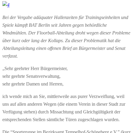
Bei der Vergabe adäquater Hallenzeiten für Trainingseinheiten und
Spiele kämpft BAT Berlin seit Jahren gegen behördliche
Windmühlen. Der Floorball-Abteilung droht wegen dieser Probleme
über kurz oder lang der Kollaps. Zu dieser Problematik hat die
Abteilungsleitung einen offenen Brief an Bürgermeister und Senat
verfasst.
„Sehr geehrter Herr Bürgermeister,
sehr geehrte Senatsverwaltung,
sehr geehrte Damen und Herren,
ich wende mich an Sie, mittlerweile aus purer Verzweiflung, weil
uns auf allen anderen Wegen (die einem Verein in dieser Stadt zur
Verfügung stehen) durch Missachtung und Gleichgültigkeit der
entsprechenden Stellen sämtliche Türen zugeschlagen wurden.
Die “Sportgruppe im Bezirksamt Tempelhof-Schöneberg e.V.” (kurz