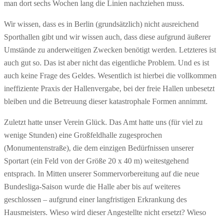
man dort sechs Wochen lang die Linien nachziehen muss.
Wir wissen, dass es in Berlin (grundsätzlich) nicht ausreichend
Sporthallen gibt und wir wissen auch, dass diese aufgrund äußerer
Umstände zu anderweitigen Zwecken benötigt werden. Letzteres ist
auch gut so. Das ist aber nicht das eigentliche Problem. Und es ist
auch keine Frage des Geldes. Wesentlich ist hierbei die vollkommen
ineffiziente Praxis der Hallenvergabe, bei der freie Hallen unbesetzt
bleiben und die Betreuung dieser katastrophale Formen annimmt.
Zuletzt hatte unser Verein Glück. Das Amt hatte uns (für viel zu
wenige Stunden) eine Großfeldhalle zugesprochen
(Monumentenstraße), die dem einzigen Bedürfnissen unserer
Sportart (ein Feld von der Größe 20 x 40 m) weitestgehend
entsprach. In Mitten unserer Sommervorbereitung auf die neue
Bundesliga-Saison wurde die Halle aber bis auf weiteres
geschlossen – aufgrund einer langfristigen Erkrankung des
Hausmeisters. Wieso wird dieser Angestellte nicht ersetzt? Wieso