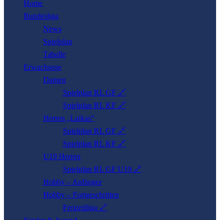
Home
Bundesliga
News
Spielplan
Tabelle
Erwachsene
Damen
Spielplan RL GF 🔗
Spielplan RL KF 🔗
Herren „Laikas“
Spielplan RL GF 🔗
Spielplan RL KF 🔗
U19 Herren
Spielplan RL GF U19 🔗
Hobby – Anfänger
Hobby – Fortgeschritten
Freizeitliga 🔗