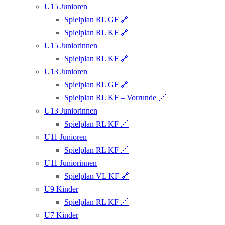
U15 Junioren
Spielplan RL GF 🔗
Spielplan RL KF 🔗
U15 Junio­rin­­nen
Spielplan RL KF 🔗
U13 Junioren
Spielplan RL GF 🔗
Spielplan RL KF – Vorrunde 🔗
U13 Junio­rin­­nen
Spielplan RL KF 🔗
U11 Junioren
Spielplan RL KF 🔗
U11 Juniorinnen
Spielplan VL KF 🔗
U9 Kinder
Spielplan RL KF 🔗
U7 Kinder