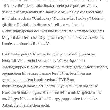
“BAT Berlin”; siehe batberlin.de) ist ein polysportiver Verein,
dessen Aushängeschild und stärkste Abteilung die der Floorballer
ist. Früher auch als “Unihockey” (“universelles Hockey”) bekannt,
gilt diese Disziplin als die am schnellsten wachsende
Mannschaftssportart der Welt und ist über ihre Verbände reguläres
Mitglied des Deutschen Olympischen Sportbundes e.V. sowie des
Landessportbundes Berlin e.V.
BAT Berlin gehört dabei zu den größten und erfolgreichsten
Floorball-Vereinen in Deutschland. Wir verfügen über
Jugendgruppen in allen Altersklassen, fördern gezielt Mädchensport,
organisieren Einsatzprogramme für FSJ’ler, beteiligen uns
gemeinsam mit dem Landesverband FVBB an
Inklusionsprogrammen der Special Olympics, leiten unzählige
Kurse an Schulen in ganz Berlin und leisten mit Mitgliedern aus
unzähligen Nationen in allen Übungsgruppen eine integrative
Arbeit, die ihresgleichen sucht.