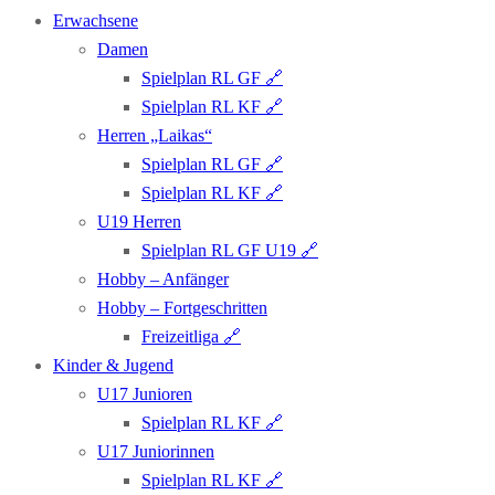
Erwachsene
Damen
Spielplan RL GF 🔗
Spielplan RL KF 🔗
Herren „Laikas“
Spielplan RL GF 🔗
Spielplan RL KF 🔗
U19 Herren
Spielplan RL GF U19 🔗
Hobby – Anfänger
Hobby – Fortgeschritten
Freizeitliga 🔗
Kinder & Jugend
U17 Junioren
Spielplan RL KF 🔗
U17 Junio­rin­­nen
Spielplan RL KF 🔗